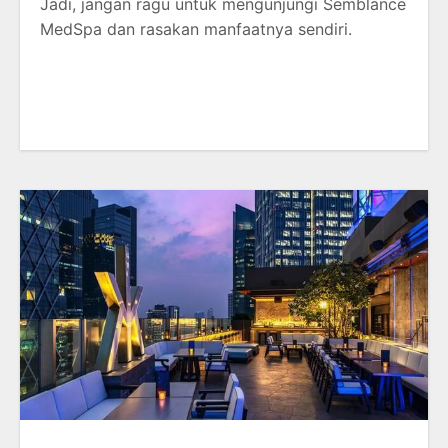
Jadi, jangan ragu untuk mengunjungi Semblance
MedSpa dan rasakan manfaatnya sendiri.