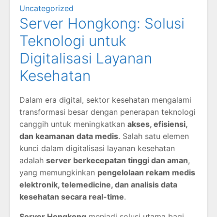
Uncategorized
Server Hongkong: Solusi
Teknologi untuk
Digitalisasi Layanan
Kesehatan
Dalam era digital, sektor kesehatan mengalami
transformasi besar dengan penerapan teknologi
canggih untuk meningkatkan
akses, efisiensi,
dan keamanan data medis
. Salah satu elemen
kunci dalam digitalisasi layanan kesehatan
adalah
server berkecepatan tinggi dan aman
,
yang memungkinkan
pengelolaan rekam medis
elektronik, telemedicine, dan analisis data
kesehatan secara real-time
.
Server Hongkong
menjadi solusi utama bagi