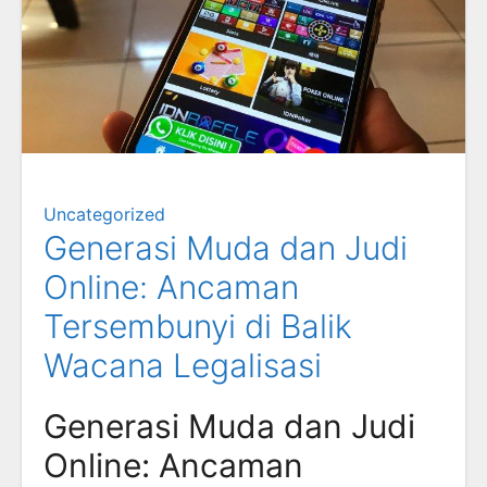
Uncategorized
Generasi Muda dan Judi
Online: Ancaman
Tersembunyi di Balik
Wacana Legalisasi
Generasi Muda dan Judi
Online: Ancaman