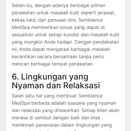
Selain itu, dengan adanya berbagai pilihan
perawatan untuk masalah kulit seperti jerawat,
bekas luka, dan penuaan dini, Semblance
MedSpa memberikan solusi yang dapat di
sesuaikan untuk setiap kondisi dan masalah kulit
yang mungkin Anda hadapi. Dengan pendekatan
ini, Anda dapat mengatasi berbagai masalah
kecantikan secara bersamaan tanpa perlu
mencari berbagai tempat perawatan.
6. Lingkungan yang
Nyaman dan Relaksasi
Salah satu hal yang membuat Semblance
MedSpa berbeda adalah suasana yang nyaman
dan relaksasi yang ditawarkan. Setiap klien akan
merasa di sambut dengan baik dan bisa
menikmati perawatan dalam lingkungan yang