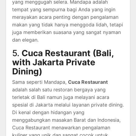
yang menggugah selera. Mandapa adalah
tempat yang sempurna bagi Anda yang ingin
merayakan acara penting dengan pengalaman
makan yang tidak hanya menggoda lidah, tetapi
juga memberikan suasana yang sangat nyaman
dan elegan.
5.
Cuca Restaurant (Bali,
with Jakarta Private
Dining)
Sama seperti Mandapa,
Cuca Restaurant
adalah salah satu restoran bergaya yang
terletak di Bali namun juga melayani acara
spesial di Jakarta melalui layanan private dining.
Di kenal dengan hidangan yang
menggabungkan masakan Barat dan Indonesia,
Cuca Restaurant menawarkan pengalaman
kuliner yang unik dan sangat cocok untuk