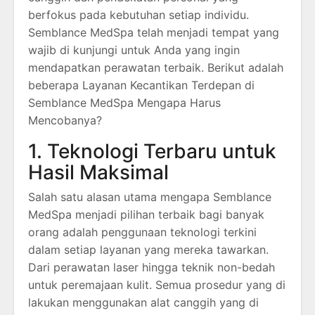
berfokus pada kebutuhan setiap individu.
Semblance MedSpa telah menjadi tempat yang
wajib di kunjungi untuk Anda yang ingin
mendapatkan perawatan terbaik. Berikut adalah
beberapa Layanan Kecantikan Terdepan di
Semblance MedSpa Mengapa Harus
Mencobanya?
1. Teknologi Terbaru untuk
Hasil Maksimal
Salah satu alasan utama mengapa Semblance
MedSpa menjadi pilihan terbaik bagi banyak
orang adalah penggunaan teknologi terkini
dalam setiap layanan yang mereka tawarkan.
Dari perawatan laser hingga teknik non-bedah
untuk peremajaan kulit. Semua prosedur yang di
lakukan menggunakan alat canggih yang di