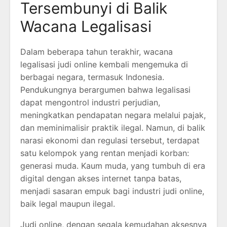
Tersembunyi di Balik
Wacana Legalisasi
Dalam beberapa tahun terakhir, wacana
legalisasi judi online kembali mengemuka di
berbagai negara, termasuk Indonesia.
Pendukungnya berargumen bahwa legalisasi
dapat mengontrol industri perjudian,
meningkatkan pendapatan negara melalui pajak,
dan meminimalisir praktik ilegal. Namun, di balik
narasi ekonomi dan regulasi tersebut, terdapat
satu kelompok yang rentan menjadi korban:
generasi muda. Kaum muda, yang tumbuh di era
digital dengan akses internet tanpa batas,
menjadi sasaran empuk bagi industri judi online,
baik legal maupun ilegal.
Judi online, dengan segala kemudahan aksesnya