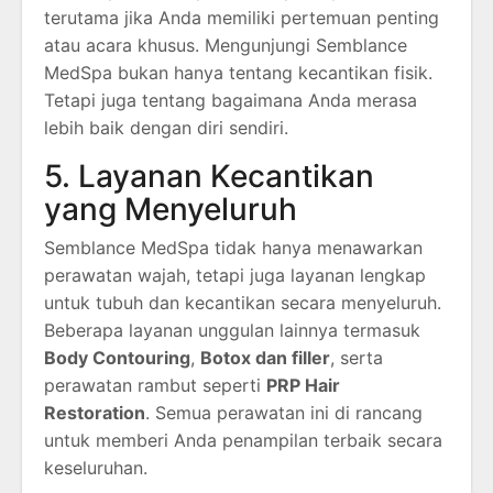
terutama jika Anda memiliki pertemuan penting
atau acara khusus. Mengunjungi Semblance
MedSpa bukan hanya tentang kecantikan fisik.
Tetapi juga tentang bagaimana Anda merasa
lebih baik dengan diri sendiri.
5. Layanan Kecantikan
yang Menyeluruh
Semblance MedSpa tidak hanya menawarkan
perawatan wajah, tetapi juga layanan lengkap
untuk tubuh dan kecantikan secara menyeluruh.
Beberapa layanan unggulan lainnya termasuk
Body Contouring
,
Botox dan filler
, serta
perawatan rambut seperti
PRP Hair
Restoration
. Semua perawatan ini di rancang
untuk memberi Anda penampilan terbaik secara
keseluruhan.