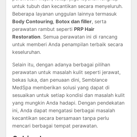
untuk tubuh dan kecantikan secara menyeluruh.
Beberapa layanan unggulan lainnya termasuk
Body Contouring
,
Botox dan filler
, serta
perawatan rambut seperti
PRP Hair
Restoration
. Semua perawatan ini di rancang
untuk memberi Anda penampilan terbaik secara
keseluruhan.
Selain itu, dengan adanya berbagai pilihan
perawatan untuk masalah kulit seperti jerawat,
bekas luka, dan penuaan dini, Semblance
MedSpa memberikan solusi yang dapat di
sesuaikan untuk setiap kondisi dan masalah kulit
yang mungkin Anda hadapi. Dengan pendekatan
ini, Anda dapat mengatasi berbagai masalah
kecantikan secara bersamaan tanpa perlu
mencari berbagai tempat perawatan.