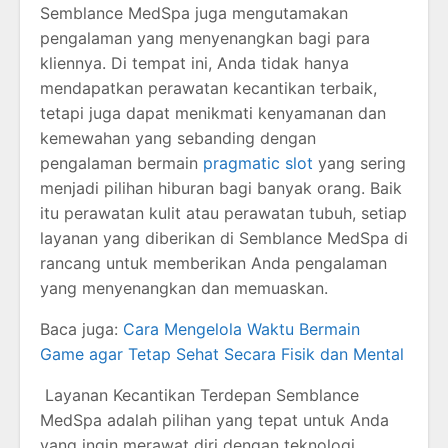
Semblance MedSpa juga mengutamakan
pengalaman yang menyenangkan bagi para
kliennya. Di tempat ini, Anda tidak hanya
mendapatkan perawatan kecantikan terbaik,
tetapi juga dapat menikmati kenyamanan dan
kemewahan yang sebanding dengan
pengalaman bermain
pragmatic slot
yang sering
menjadi pilihan hiburan bagi banyak orang. Baik
itu perawatan kulit atau perawatan tubuh, setiap
layanan yang diberikan di Semblance MedSpa di
rancang untuk memberikan Anda pengalaman
yang menyenangkan dan memuaskan.
Baca juga:
Cara Mengelola Waktu Bermain
Game agar Tetap Sehat Secara Fisik dan Mental
Layanan Kecantikan Terdepan Semblance
MedSpa adalah pilihan yang tepat untuk Anda
yang ingin merawat diri dengan teknologi