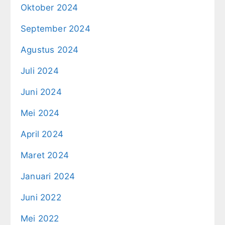
Oktober 2024
September 2024
Agustus 2024
Juli 2024
Juni 2024
Mei 2024
April 2024
Maret 2024
Januari 2024
Juni 2022
Mei 2022