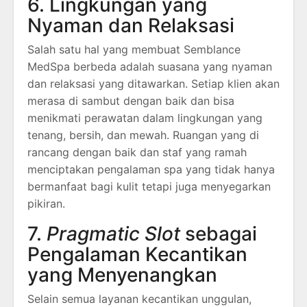
6. Lingkungan yang
Nyaman dan Relaksasi
Salah satu hal yang membuat Semblance
MedSpa berbeda adalah suasana yang nyaman
dan relaksasi yang ditawarkan. Setiap klien akan
merasa di sambut dengan baik dan bisa
menikmati perawatan dalam lingkungan yang
tenang, bersih, dan mewah. Ruangan yang di
rancang dengan baik dan staf yang ramah
menciptakan pengalaman spa yang tidak hanya
bermanfaat bagi kulit tetapi juga menyegarkan
pikiran.
7.
Pragmatic Slot
sebagai
Pengalaman Kecantikan
yang Menyenangkan
Selain semua layanan kecantikan unggulan,