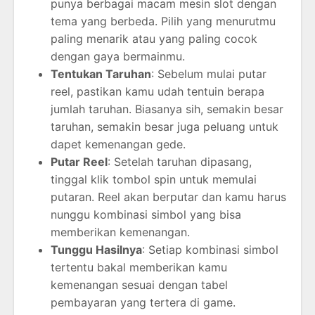
punya berbagai macam mesin slot dengan
tema yang berbeda. Pilih yang menurutmu
paling menarik atau yang paling cocok
dengan gaya bermainmu.
Tentukan Taruhan
: Sebelum mulai putar
reel, pastikan kamu udah tentuin berapa
jumlah taruhan. Biasanya sih, semakin besar
taruhan, semakin besar juga peluang untuk
dapet kemenangan gede.
Putar Reel
: Setelah taruhan dipasang,
tinggal klik tombol spin untuk memulai
putaran. Reel akan berputar dan kamu harus
nunggu kombinasi simbol yang bisa
memberikan kemenangan.
Tunggu Hasilnya
: Setiap kombinasi simbol
tertentu bakal memberikan kamu
kemenangan sesuai dengan tabel
pembayaran yang tertera di game.