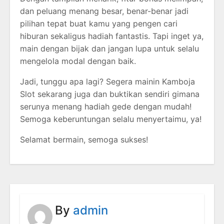
dan peluang menang besar, benar-benar jadi
pilihan tepat buat kamu yang pengen cari
hiburan sekaligus hadiah fantastis. Tapi inget ya,
main dengan bijak dan jangan lupa untuk selalu
mengelola modal dengan baik.
Jadi, tunggu apa lagi? Segera mainin Kamboja
Slot sekarang juga dan buktikan sendiri gimana
serunya menang hadiah gede dengan mudah!
Semoga keberuntungan selalu menyertaimu, ya!
Selamat bermain, semoga sukses!
By
admin