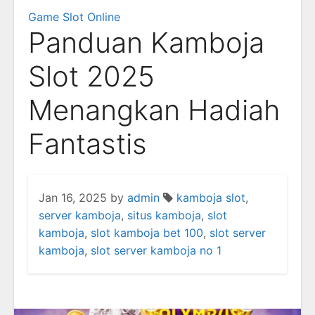
Game Slot Online
Panduan Kamboja
Slot 2025
Menangkan Hadiah
Fantastis
Jan 16, 2025
by
admin
kamboja slot
,
server kamboja
,
situs kamboja
,
slot
kamboja
,
slot kamboja bet 100
,
slot server
kamboja
,
slot server kamboja no 1