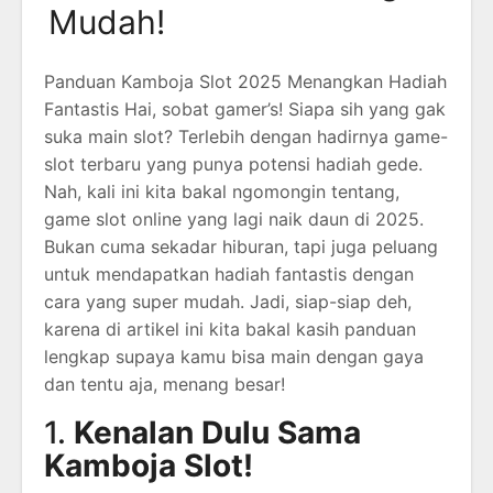
Mudah!
Panduan Kamboja Slot 2025 Menangkan Hadiah
Fantastis Hai, sobat gamer’s! Siapa sih yang gak
suka main slot? Terlebih dengan hadirnya game-
slot terbaru yang punya potensi hadiah gede.
Nah, kali ini kita bakal ngomongin tentang,
game slot online yang lagi naik daun di 2025.
Bukan cuma sekadar hiburan, tapi juga peluang
untuk mendapatkan hadiah fantastis dengan
cara yang super mudah. Jadi, siap-siap deh,
karena di artikel ini kita bakal kasih panduan
lengkap supaya kamu bisa main dengan gaya
dan tentu aja, menang besar!
1.
Kenalan Dulu Sama
Kamboja Slot!