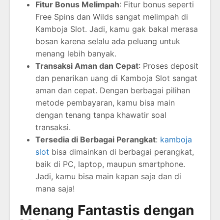
Fitur Bonus Melimpah
: Fitur bonus seperti
Free Spins dan Wilds sangat melimpah di
Kamboja Slot. Jadi, kamu gak bakal merasa
bosan karena selalu ada peluang untuk
menang lebih banyak.
Transaksi Aman dan Cepat
: Proses deposit
dan penarikan uang di Kamboja Slot sangat
aman dan cepat. Dengan berbagai pilihan
metode pembayaran, kamu bisa main
dengan tenang tanpa khawatir soal
transaksi.
Tersedia di Berbagai Perangkat
:
kamboja
slot
bisa dimainkan di berbagai perangkat,
baik di PC, laptop, maupun smartphone.
Jadi, kamu bisa main kapan saja dan di
mana saja!
Menang Fantastis dengan