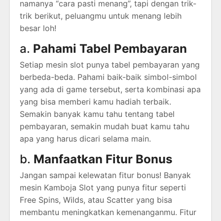
namanya “cara pasti menang”, tapi dengan trik-
trik berikut, peluangmu untuk menang lebih
besar loh!
a.
Pahami Tabel Pembayaran
Setiap mesin slot punya tabel pembayaran yang
berbeda-beda. Pahami baik-baik simbol-simbol
yang ada di game tersebut, serta kombinasi apa
yang bisa memberi kamu hadiah terbaik.
Semakin banyak kamu tahu tentang tabel
pembayaran, semakin mudah buat kamu tahu
apa yang harus dicari selama main.
b.
Manfaatkan Fitur Bonus
Jangan sampai kelewatan fitur bonus! Banyak
mesin Kamboja Slot yang punya fitur seperti
Free Spins, Wilds, atau Scatter yang bisa
membantu meningkatkan kemenanganmu. Fitur