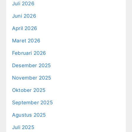
Juli 2026
Juni 2026
April 2026
Maret 2026
Februari 2026
Desember 2025
November 2025
Oktober 2025
September 2025
Agustus 2025
Juli 2025