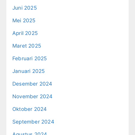
Juni 2025
Mei 2025
April 2025
Maret 2025
Februari 2025
Januari 2025
Desember 2024
November 2024
Oktober 2024
September 2024
Agustus 2024