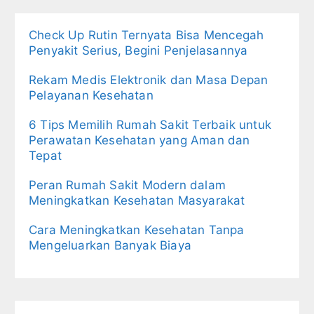
Check Up Rutin Ternyata Bisa Mencegah
Penyakit Serius, Begini Penjelasannya
Rekam Medis Elektronik dan Masa Depan
Pelayanan Kesehatan
6 Tips Memilih Rumah Sakit Terbaik untuk
Perawatan Kesehatan yang Aman dan
Tepat
Peran Rumah Sakit Modern dalam
Meningkatkan Kesehatan Masyarakat
Cara Meningkatkan Kesehatan Tanpa
Mengeluarkan Banyak Biaya