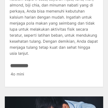
almond, biji chia, dan minuman nabati yang di
perkaya, Anda bisa memenuhi kebutuhan
kalsium harian dengan mudah. Ingatlah untuk
menjaga pola makan yang seimbang dan tidak
lupa untuk melakukan aktivitas fisik secara
teratur, seperti latihan beban, untuk mendukung
kesehatan tulang. Dengan demikian, Anda dapat
menjaga tulang tetap kuat dan sehat hingga
usia lanjut.
4o mini