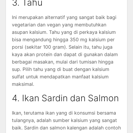
3. Tahu
Ini merupakan alternatif yang sangat baik bagi
vegetarian dan vegan yang membutuhkan
asupan kalsium. Tahu yang di perkaya kalsium
bisa mengandung hingga 350 mg kalsium per
porsi (sekitar 100 gram). Selain itu, tahu juga
kaya akan protein dan dapat di gunakan dalam
berbagai masakan, mulai dari tumisan hingga
sup. Pilih tahu yang di buat dengan kalsium
sulfat untuk mendapatkan manfaat kalsium
maksimal.
4. Ikan Sardin dan Salmon
Ikan, terutama ikan yang di konsumsi bersama
tulangnya, adalah sumber kalsium yang sangat
baik. Sardin dan salmon kalengan adalah contoh