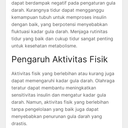
dapat berdampak negatif pada pengaturan gula
darah. Kurangnya tidur dapat mengganggu
kemampuan tubuh untuk memproses insulin
dengan baik, yang berpotensi menyebabkan
fluktuasi kadar gula darah. Menjaga rutinitas
tidur yang baik dan cukup tidur sangat penting
untuk kesehatan metabolisme.
Pengaruh Aktivitas Fisik
Aktivitas fisik yang berlebihan atau kurang juga
dapat memengaruhi kadar gula darah. Olahraga
teratur dapat membantu meningkatkan
sensitivitas insulin dan mengatur kadar gula
darah. Namun, aktivitas fisik yang berlebihan
tanpa pengelolaan yang baik juga dapat
menyebabkan penurunan gula darah yang
drastis.