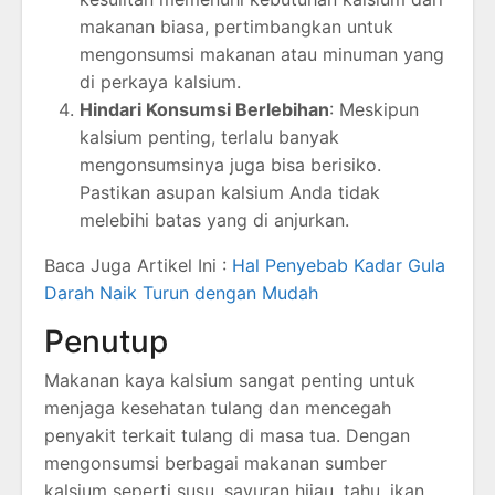
makanan biasa, pertimbangkan untuk
mengonsumsi makanan atau minuman yang
di perkaya kalsium.
Hindari Konsumsi Berlebihan
: Meskipun
kalsium penting, terlalu banyak
mengonsumsinya juga bisa berisiko.
Pastikan asupan kalsium Anda tidak
melebihi batas yang di anjurkan.
Baca Juga Artikel Ini :
Hal Penyebab Kadar Gula
Darah Naik Turun dengan Mudah
Penutup
Makanan kaya kalsium sangat penting untuk
menjaga kesehatan tulang dan mencegah
penyakit terkait tulang di masa tua. Dengan
mengonsumsi berbagai makanan sumber
kalsium seperti susu, sayuran hijau, tahu, ikan,