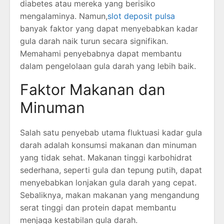
diabetes atau mereka yang berisiko
mengalaminya. Namun,
slot deposit pulsa
banyak faktor yang dapat menyebabkan kadar
gula darah naik turun secara signifikan.
Memahami penyebabnya dapat membantu
dalam pengelolaan gula darah yang lebih baik.
Faktor Makanan dan
Minuman
Salah satu penyebab utama fluktuasi kadar gula
darah adalah konsumsi makanan dan minuman
yang tidak sehat. Makanan tinggi karbohidrat
sederhana, seperti gula dan tepung putih, dapat
menyebabkan lonjakan gula darah yang cepat.
Sebaliknya, makan makanan yang mengandung
serat tinggi dan protein dapat membantu
menjaga kestabilan gula darah.