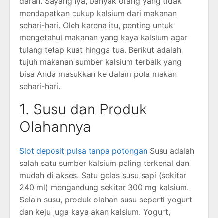
darah. Sayangnya, banyak orang yang tidak
mendapatkan cukup kalsium dari makanan
sehari-hari. Oleh karena itu, penting untuk
mengetahui makanan yang kaya kalsium agar
tulang tetap kuat hingga tua. Berikut adalah
tujuh makanan sumber kalsium terbaik yang
bisa Anda masukkan ke dalam pola makan
sehari-hari.
1. Susu dan Produk
Olahannya
Slot deposit pulsa tanpa potongan
Susu adalah
salah satu sumber kalsium paling terkenal dan
mudah di akses. Satu gelas susu sapi (sekitar
240 ml) mengandung sekitar 300 mg kalsium.
Selain susu, produk olahan susu seperti yogurt
dan keju juga kaya akan kalsium. Yogurt,