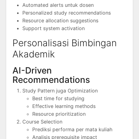
Automated alerts untuk dosen
Personalized study recommendations
Resource allocation suggestions
Support system activation
Personalisasi Bimbingan
Akademik
AI-Driven
Recommendations
Study Pattern juga Optimization
Best time for studying
Effective learning methods
Resource prioritization
Course Selection
Prediksi performa per mata kuliah
Analisis prerequisite impact