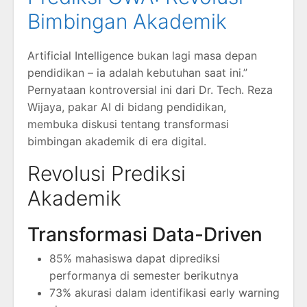
Bimbingan Akademik
Artificial Intelligence bukan lagi masa depan
pendidikan – ia adalah kebutuhan saat ini.”
Pernyataan kontroversial ini dari Dr. Tech. Reza
Wijaya, pakar AI di bidang pendidikan,
membuka diskusi tentang transformasi
bimbingan akademik di era digital.
Revolusi Prediksi
Akademik
Transformasi Data-Driven
85% mahasiswa dapat diprediksi
performanya di semester berikutnya
73% akurasi dalam identifikasi early warning