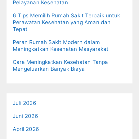
Pelayanan Kesehatan
6 Tips Memilih Rumah Sakit Terbaik untuk
Perawatan Kesehatan yang Aman dan
Tepat
Peran Rumah Sakit Modern dalam
Meningkatkan Kesehatan Masyarakat
Cara Meningkatkan Kesehatan Tanpa
Mengeluarkan Banyak Biaya
Juli 2026
Juni 2026
April 2026