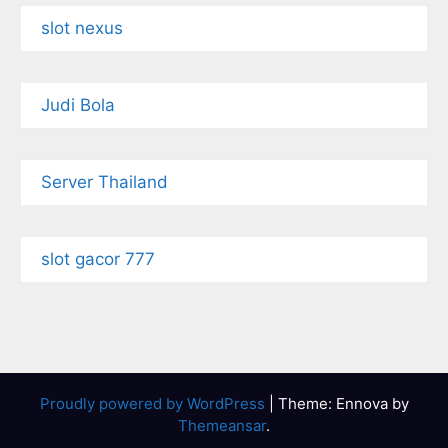
slot nexus
Judi Bola
Server Thailand
slot gacor 777
Proudly powered by WordPress
|
Theme: Ennova by
Themeansar
.