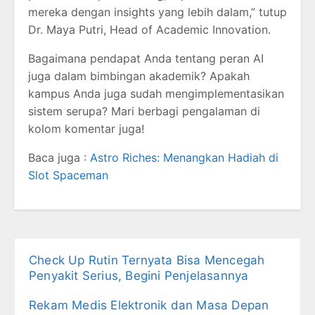
mereka dengan insights yang lebih dalam,” tutup
Dr. Maya Putri, Head of Academic Innovation.
Bagaimana pendapat Anda tentang peran AI
juga dalam bimbingan akademik? Apakah
kampus Anda juga sudah mengimplementasikan
sistem serupa? Mari berbagi pengalaman di
kolom komentar juga!
Baca juga :
Astro Riches: Menangkan Hadiah di
Slot Spaceman
Check Up Rutin Ternyata Bisa Mencegah
Penyakit Serius, Begini Penjelasannya
Rekam Medis Elektronik dan Masa Depan