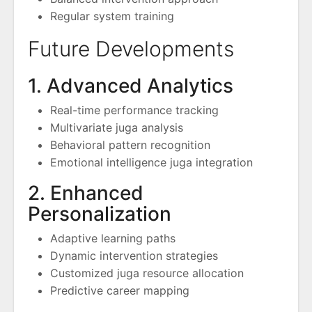
Regular system training
Future Developments
1. Advanced Analytics
Real-time performance tracking
Multivariate juga analysis
Behavioral pattern recognition
Emotional intelligence juga integration
2. Enhanced
Personalization
Adaptive learning paths
Dynamic intervention strategies
Customized juga resource allocation
Predictive career mapping