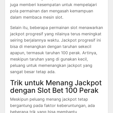
juga memberi kesempatan untuk mempelajari
pola permainan dan mengasah kemampuan
dalam membaca mesin slot.
Selain itu, beberapa permainan slot menawarkan
jackpot progresif yang nilainya terus meningkat
seiring berjalannya waktu. Jackpot progresif ini
bisa di menangkan dengan taruhan sekecil
apapun, termasuk taruhan 100 perak. Artinya,
meskipun taruhan yang di gunakan kecil,
peluang untuk memenangkan jackpot yang
sangat besar tetap ada.
Trik untuk Menang Jackpot
dengan Slot Bet 100 Perak
Meskipun peluang menang jackpot tetap
bergantung pada faktor keberuntungan, ada
beberapa trik yang bisa membantu