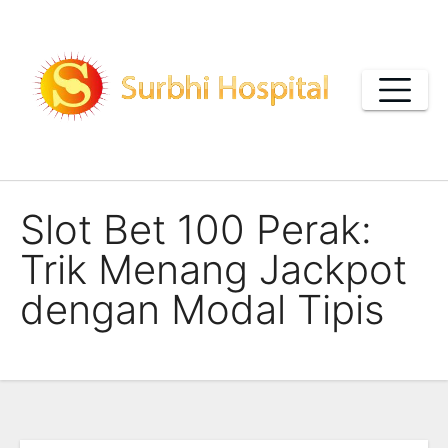
Skip
to
content
Slot Bet 100 Perak:
Trik Menang Jackpot
dengan Modal Tipis