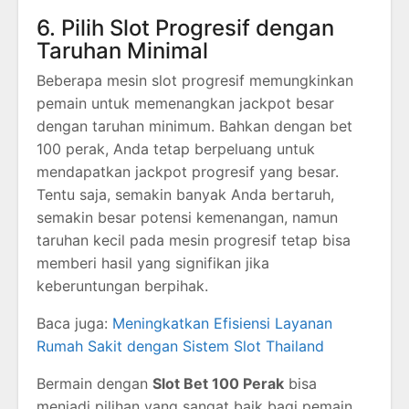
6. Pilih Slot Progresif dengan
Taruhan Minimal
Beberapa mesin slot progresif memungkinkan
pemain untuk memenangkan jackpot besar
dengan taruhan minimum. Bahkan dengan bet
100 perak, Anda tetap berpeluang untuk
mendapatkan jackpot progresif yang besar.
Tentu saja, semakin banyak Anda bertaruh,
semakin besar potensi kemenangan, namun
taruhan kecil pada mesin progresif tetap bisa
memberi hasil yang signifikan jika
keberuntungan berpihak.
Baca juga:
Meningkatkan Efisiensi Layanan
Rumah Sakit dengan Sistem Slot Thailand
Bermain dengan
Slot Bet 100 Perak
bisa
menjadi pilihan yang sangat baik bagi pemain