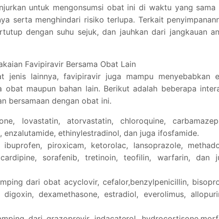
ianjurkan untuk mengonsumsi obat ini di waktu yang sama
a serta menghindari risiko terlupa. Terkait penyimpanan
rtutup dengan suhu sejuk, dan jauhkan dari jangkauan a
akaian Favipiravir Bersama Obat Lain
 jenis lainnya, favipiravir juga mampu menyebabkan e
a obat maupun bahan lain. Berikut adalah beberapa inter
an bersamaan dengan obat ini.
ne, lovastatin, atorvastatin, chloroquine, carbamazepi
b, enzalutamide, ethinylestradinol, dan juga ifosfamide.
 ibuprofen, piroxicam, ketorolac, lansoprazole, methad
ardipine, sorafenib, tretinoin, teofilin, warfarin, dan 
ing dari obat acyclovir, cefalor,benzylpenicillin, bisopro
ne, digoxin, dexamethasone, estradiol, everolimus, allopuri
ping dari grazoprevir, indacaterol, hydrocortisone,morf