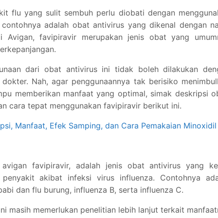
akit flu yang sulit sembuh perlu diobati dengan menggun
u contohnya adalah obat antivirus yang dikenal dengan 
gai Avigan, favipiravir merupakan jenis obat yang umum
berkepanjangan.
naan dari obat antivirus ini tidak boleh dilakukan den
i dokter. Nah, agar penggunaannya tak berisiko menimbu
u memberikan manfaat yang optimal, simak deskripsi ob
n cara tepat menggunakan favipiravir berikut ini.
ipsi, Manfaat, Efek Samping, dan Cara Pemakaian Minoxidil
 avigan favipiravir, adalah jenis obat antivirus yang k
enyakit akibat infeksi virus influenza. Contohnya ada
abi dan flu burung, influenza B, serta influenza C.
ni masih memerlukan penelitian lebih lanjut terkait manfaa