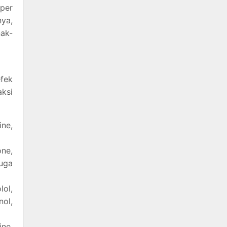
 per
nya,
nak-
fek
aksi
ne,
one,
juga
lol,
nol,
ine,