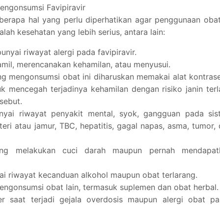
engonsumsi Favipiravir
erapa hal yang perlu diperhatikan agar penggunaan obat
h kesehatan yang lebih serius, antara lain:
yai riwayat alergi pada favipiravir.
amil, merencanakan kehamilan, atau menyusui.
ng mengonsumsi obat ini diharuskan memakai alat kontras
k mencegah terjadinya kehamilan dengan risiko janin terl
sebut.
nyai riwayat penyakit mental, syok, gangguan pada sis
teri atau jamur, TBC, hepatitis, gagal napas, asma, tumor,
dang melakukan cuci darah maupun pernah mendapat
i riwayat kecanduan alkohol maupun obat terlarang.
engonsumsi obat lain, termasuk suplemen dan obat herbal.
r saat terjadi gejala overdosis maupun alergi obat pa