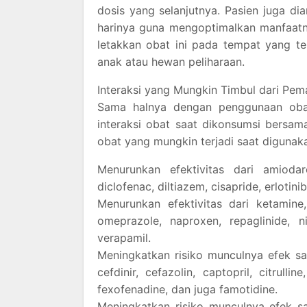
dosis yang selanjutnya. Pasien juga d
harinya guna mengoptimalkan manfaatny
letakkan obat ini pada tempat yang te
anak atau hewan peliharaan.
Interaksi yang Mungkin Timbul dari Pem
Sama halnya dengan penggunaan obat
interaksi obat saat dikonsumsi bersam
obat yang mungkin terjadi saat digunak
Menurunkan efektivitas dari amiodaro
diclofenac, diltiazem, cisapride, erlotini
Menurunkan efektivitas dari ketamine,
omeprazole, naproxen, repaglinide, nic
verapamil.
Meningkatkan risiko munculnya efek samp
cefdinir, cefazolin, captopril, citrulli
fexofenadine, dan juga famotidine.
Meningkatkan risiko munculnya efek sam