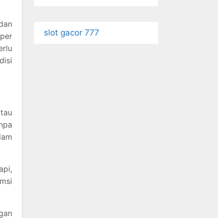
 dan
slot gacor 777
 per
erlu
disi
atau
anpa
alam
pi,
umsi
ngan