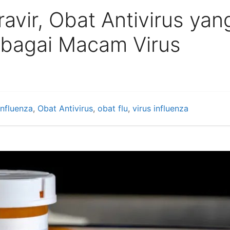
avir, Obat Antivirus yan
rbagai Macam Virus
Influenza
,
Obat Antivirus
,
obat flu
,
virus influenza