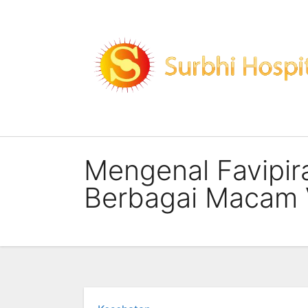
Skip
to
content
Mengenal Favipira
Berbagai Macam V