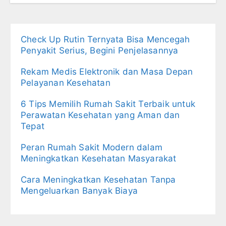
Check Up Rutin Ternyata Bisa Mencegah
Penyakit Serius, Begini Penjelasannya
Rekam Medis Elektronik dan Masa Depan
Pelayanan Kesehatan
6 Tips Memilih Rumah Sakit Terbaik untuk
Perawatan Kesehatan yang Aman dan
Tepat
Peran Rumah Sakit Modern dalam
Meningkatkan Kesehatan Masyarakat
Cara Meningkatkan Kesehatan Tanpa
Mengeluarkan Banyak Biaya