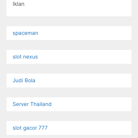
Iklan
spaceman
slot nexus
Judi Bola
Server Thailand
slot gacor 777