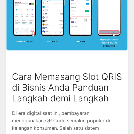
Cara Memasang Slot QRIS
di Bisnis Anda Panduan
Langkah demi Langkah
Di era digital saat ini, pembayaran
menggunakan QR Code semakin populer di
kalangan konsumen. Salah satu sistem