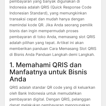
pembayaran yang banyak digunakan di
Indonesia adalah QRIS (Quick Response Code
Indonesian Standard), yang memungkinkan
transaksi cepat dan mudah hanya dengan
memindai kode QR. Jika Anda seorang pemilik
bisnis dan ingin mempermudah proses
pembayaran di toko Anda, memasang slot QRIS
adalah pilihan yang tepat. Artikel ini akan
memberikan panduan Cara Memasang Slot QRIS
di Bisnis Anda Panduan Langkah demi Langkah.
1. Memahami QRIS dan
Manfaatnya untuk Bisnis
Anda
QRIS adalah standar QR code yang di keluarkan
oleh Bank Indonesia untuk memudahkan
pembayaran digital. Dengan QRIS, pelanggan
dapat melakukan pembayaran menggunakan