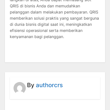
QRIS di bisnis Anda dan memudahkan
pelanggan dalam melakukan pembayaran. QRIS
memberikan solusi praktis yang sangat berguna
di dunia bisnis digital saat ini, meningkatkan
efisiensi operasional serta memberikan
kenyamanan bagi pelanggan.
By
authorcrs