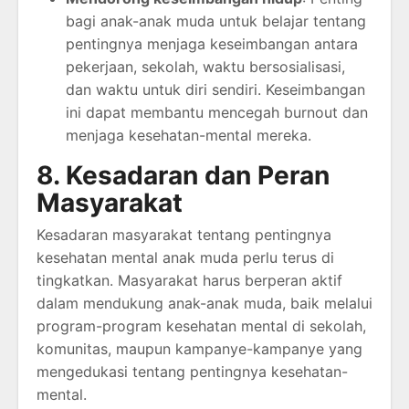
bagi anak-anak muda untuk belajar tentang
pentingnya menjaga keseimbangan antara
pekerjaan, sekolah, waktu bersosialisasi,
dan waktu untuk diri sendiri. Keseimbangan
ini dapat membantu mencegah burnout dan
menjaga kesehatan-mental mereka.
8. Kesadaran dan Peran
Masyarakat
Kesadaran masyarakat tentang pentingnya
kesehatan mental anak muda perlu terus di
tingkatkan. Masyarakat harus berperan aktif
dalam mendukung anak-anak muda, baik melalui
program-program kesehatan mental di sekolah,
komunitas, maupun kampanye-kampanye yang
mengedukasi tentang pentingnya kesehatan-
mental.