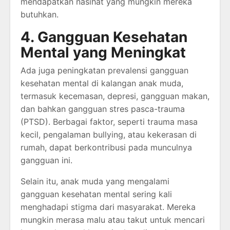
mendapatkan nasihat yang mungkin mereka
butuhkan.
4. Gangguan Kesehatan
Mental yang Meningkat
Ada juga peningkatan prevalensi gangguan
kesehatan mental di kalangan anak muda,
termasuk kecemasan, depresi, gangguan makan,
dan bahkan gangguan stres pasca-trauma
(PTSD). Berbagai faktor, seperti trauma masa
kecil, pengalaman bullying, atau kekerasan di
rumah, dapat berkontribusi pada munculnya
gangguan ini.
Selain itu, anak muda yang mengalami
gangguan kesehatan mental sering kali
menghadapi stigma dari masyarakat. Mereka
mungkin merasa malu atau takut untuk mencari