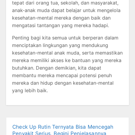
tepat dari orang tua, sekolah, dan masyarakat,
anak-anak muda dapat belajar untuk mengelola
kesehatan-mental mereka dengan baik dan
mengatasi tantangan yang mereka hadapi.
Penting bagi kita semua untuk berperan dalam
menciptakan lingkungan yang mendukung
kesehatan-mental anak muda, serta memastikan
mereka memiliki akses ke bantuan yang mereka
butuhkan. Dengan demikian, kita dapat
membantu mereka mencapai potensi penuh
mereka dan hidup dengan kesehatan-mental
yang lebih baik.
Check Up Rutin Ternyata Bisa Mencegah
Penyakit Serius, Begini Penjelasannya