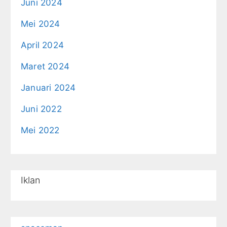
Juni 2024
Mei 2024
April 2024
Maret 2024
Januari 2024
Juni 2022
Mei 2022
Iklan