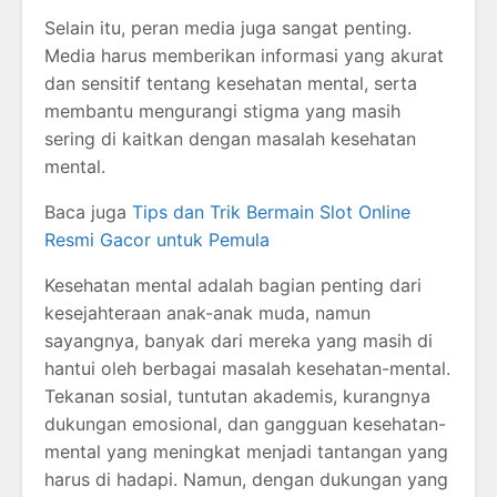
Selain itu, peran media juga sangat penting.
Media harus memberikan informasi yang akurat
dan sensitif tentang kesehatan mental, serta
membantu mengurangi stigma yang masih
sering di kaitkan dengan masalah kesehatan
mental.
Baca juga
Tips dan Trik Bermain Slot Online
Resmi Gacor untuk Pemula
Kesehatan mental adalah bagian penting dari
kesejahteraan anak-anak muda, namun
sayangnya, banyak dari mereka yang masih di
hantui oleh berbagai masalah kesehatan-mental.
Tekanan sosial, tuntutan akademis, kurangnya
dukungan emosional, dan gangguan kesehatan-
mental yang meningkat menjadi tantangan yang
harus di hadapi. Namun, dengan dukungan yang