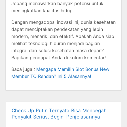
Jepang menawarkan banyak potensi untuk
meningkatkan kualitas hidup.
Dengan mengadopsi inovasi ini, dunia kesehatan
dapat menciptakan pendekatan yang lebih
modern, menarik, dan efektif. Apakah Anda siap
melihat teknologi hiburan menjadi bagian
integral dari solusi kesehatan masa depan?
Bagikan pendapat Anda di kolom komentar!
Baca juga :
Mengapa Memilih Slot Bonus New
Member TO Rendah? Ini 5 Alasannya!
Check Up Rutin Ternyata Bisa Mencegah
Penyakit Serius, Begini Penjelasannya