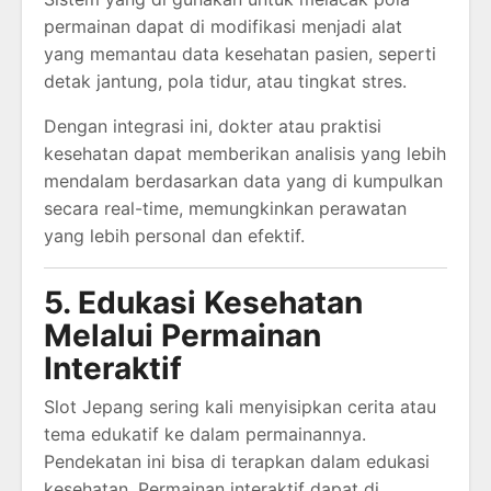
permainan dapat di modifikasi menjadi alat
yang memantau data kesehatan pasien, seperti
detak jantung, pola tidur, atau tingkat stres.
Dengan integrasi ini, dokter atau praktisi
kesehatan dapat memberikan analisis yang lebih
mendalam berdasarkan data yang di kumpulkan
secara real-time, memungkinkan perawatan
yang lebih personal dan efektif.
5. Edukasi Kesehatan
Melalui Permainan
Interaktif
Slot Jepang sering kali menyisipkan cerita atau
tema edukatif ke dalam permainannya.
Pendekatan ini bisa di terapkan dalam edukasi
kesehatan. Permainan interaktif dapat di