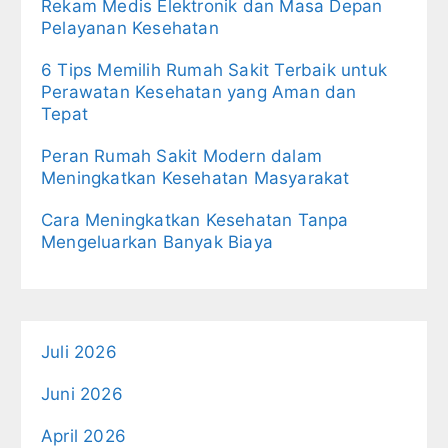
Rekam Medis Elektronik dan Masa Depan
Pelayanan Kesehatan
6 Tips Memilih Rumah Sakit Terbaik untuk
Perawatan Kesehatan yang Aman dan
Tepat
Peran Rumah Sakit Modern dalam
Meningkatkan Kesehatan Masyarakat
Cara Meningkatkan Kesehatan Tanpa
Mengeluarkan Banyak Biaya
Juli 2026
Juni 2026
April 2026