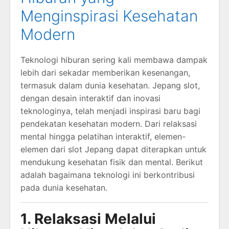
Menginspirasi Kesehatan
Modern
Teknologi hiburan sering kali membawa dampak
lebih dari sekadar memberikan kesenangan,
termasuk dalam dunia kesehatan. Jepang slot,
dengan desain interaktif dan inovasi
teknologinya, telah menjadi inspirasi baru bagi
pendekatan kesehatan modern. Dari relaksasi
mental hingga pelatihan interaktif, elemen-
elemen dari slot Jepang dapat diterapkan untuk
mendukung kesehatan fisik dan mental. Berikut
adalah bagaimana teknologi ini berkontribusi
pada dunia kesehatan.
1. Relaksasi Melalui