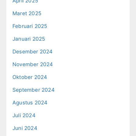
April 2025
Maret 2025
Februari 2025
Januari 2025
Desember 2024
November 2024
Oktober 2024
September 2024
Agustus 2024
Juli 2024
Juni 2024