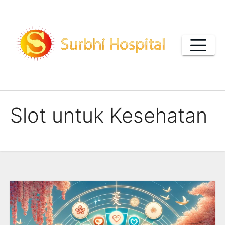
Skip
to
content
Slot untuk Kesehatan