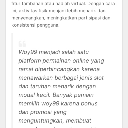
fitur tambahan atau hadiah virtual. Dengan cara
ini, aktivitas fisik menjadi lebih menarik dan
menyenangkan, meningkatkan partisipasi dan
konsistensi pengguna.
Woy99 menjadi salah satu
platform permainan online yang
ramai diperbincangkan karena
menawarkan berbagai jenis slot
dan taruhan menarik dengan
modal kecil. Banyak pemain
memilih woy99 karena bonus
dan promosi yang
menguntungkan, membuat