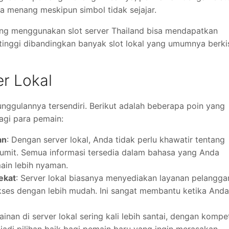
menang meskipun simbol tidak sejajar.
ng menggunakan slot server Thailand bisa mendapatkan
tinggi dibandingkan banyak slot lokal yang umumnya berki
r Lokal
keunggulannya tersendiri. Berikut adalah beberapa poin yang
agi para pemain:
an
: Dengan server lokal, Anda tidak perlu khawatir tentang
rumit. Semua informasi tersedia dalam bahasa yang Anda
in lebih nyaman.
ekat
: Server lokal biasanya menyediakan layanan pelangga
akses dengan lebih mudah. Ini sangat membantu ketika Anda
ainan di server lokal sering kali lebih santai, dengan kompet
enjadi pilihan baik bagi pemain baru yang ingin merasakan