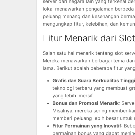
server dari negara lain yang terkenal d
lokal menawarkan pengalaman berbeda
peluang menang dan kesenangan bermain
mengungkap fitur, kelebihan, dan kemu
Fitur Menarik dari Slo
Salah satu hal menarik tentang slot ser
Mereka menawarkan berbagai tema dan 
lama. Berikut adalah beberapa fitur yan
Grafis dan Suara Berkualitas Tinggi
teknologi terbaru yang membuat gr
yang lebih imersif.
Bonus dan Promosi Menarik
: Serv
Misalnya, mereka sering memberikan
memberi peluang lebih besar untuk
Fitur Permainan yang Inovatif
: Bebe
permainan bonus yang dapat menin