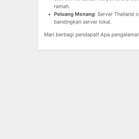
ramah.
Peluang Menang
: Server Thailand
bandingkan server lokal.
Mari berbagi pendapat! Apa pengalaman 