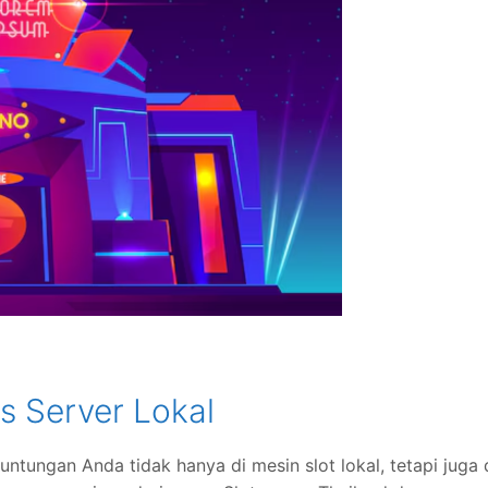
vs Server Lokal
ntungan Anda tidak hanya di mesin slot lokal, tetapi juga 