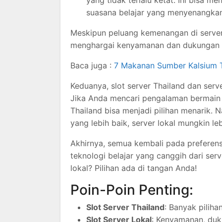
suasana belajar yang menyenangkan
Meskipun peluang kemenangan di server 
menghargai kenyamanan dan dukungan y
Baca juga :
7 Makanan Sumber Kalsium T
Keduanya, slot server Thailand dan serv
Jika Anda mencari pengalaman bermain y
Thailand bisa menjadi pilihan menarik.
yang lebih baik, server lokal mungkin l
Akhirnya, semua kembali pada preferen
teknologi belajar yang canggih dari ser
lokal? Pilihan ada di tangan Anda!
Poin-Poin Penting:
Slot Server Thailand
: Banyak pilih
Slot Server Lokal
: Kenyamanan, duk