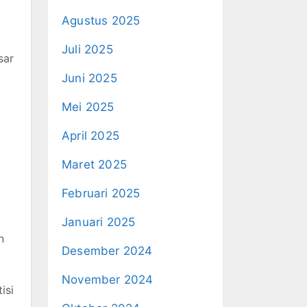
Agustus 2025
Juli 2025
sar
Juni 2025
Mei 2025
April 2025
Maret 2025
Februari 2025
Januari 2025
n
Desember 2024
November 2024
isi