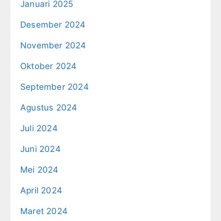
Januari 2025
Desember 2024
November 2024
Oktober 2024
September 2024
Agustus 2024
Juli 2024
Juni 2024
Mei 2024
April 2024
Maret 2024