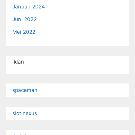
Januari 2024
Juni 2022
Mei 2022
Iklan
spaceman
slot nexus