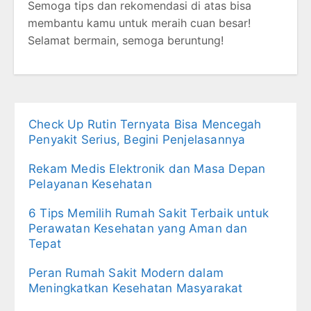
Semoga tips dan rekomendasi di atas bisa
membantu kamu untuk meraih cuan besar!
Selamat bermain, semoga beruntung!
Check Up Rutin Ternyata Bisa Mencegah
Penyakit Serius, Begini Penjelasannya
Rekam Medis Elektronik dan Masa Depan
Pelayanan Kesehatan
6 Tips Memilih Rumah Sakit Terbaik untuk
Perawatan Kesehatan yang Aman dan
Tepat
Peran Rumah Sakit Modern dalam
Meningkatkan Kesehatan Masyarakat