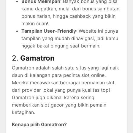
Bonus Melimpah
: Banyak bonus yang bisa
kamu dapatkan, mulai dari bonus sambutan,
bonus harian, hingga cashback yang bikin
makin cuan!
Tampilan User-Friendly
: Website ini punya
tampilan yang mudah dinavigasi, jadi kamu
nggak bakal bingung saat bermain.
2.
Gamatron
Gamatron adalah salah satu situs yang lagi naik
daun di kalangan para pecinta slot online.
Mereka menawarkan berbagai permainan slot
dari provider lokal yang punya kualitas top!
Gamatron juga dikenal karena sering
memberikan slot gacor yang bikin pemain
ketagihan.
Kenapa pilih Gamatron?