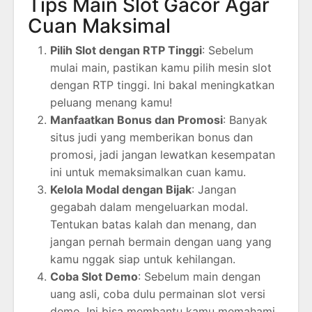
Tips Main Slot Gacor Agar
Cuan Maksimal
Pilih Slot dengan RTP Tinggi
: Sebelum
mulai main, pastikan kamu pilih mesin slot
dengan RTP tinggi. Ini bakal meningkatkan
peluang menang kamu!
Manfaatkan Bonus dan Promosi
: Banyak
situs judi yang memberikan bonus dan
promosi, jadi jangan lewatkan kesempatan
ini untuk memaksimalkan cuan kamu.
Kelola Modal dengan Bijak
: Jangan
gegabah dalam mengeluarkan modal.
Tentukan batas kalah dan menang, dan
jangan pernah bermain dengan uang yang
kamu nggak siap untuk kehilangan.
Coba Slot Demo
: Sebelum main dengan
uang asli, coba dulu permainan slot versi
demo. Ini bisa membantu kamu memahami