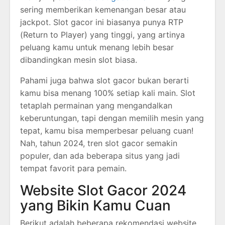
sering memberikan kemenangan besar atau
jackpot. Slot gacor ini biasanya punya RTP
(Return to Player) yang tinggi, yang artinya
peluang kamu untuk menang lebih besar
dibandingkan mesin slot biasa.
Pahami juga bahwa slot gacor bukan berarti
kamu bisa menang 100% setiap kali main. Slot
tetaplah permainan yang mengandalkan
keberuntungan, tapi dengan memilih mesin yang
tepat, kamu bisa memperbesar peluang cuan!
Nah, tahun 2024, tren slot gacor semakin
populer, dan ada beberapa situs yang jadi
tempat favorit para pemain.
Website Slot Gacor 2024
yang Bikin Kamu Cuan
Berikut adalah beberapa rekomendasi website