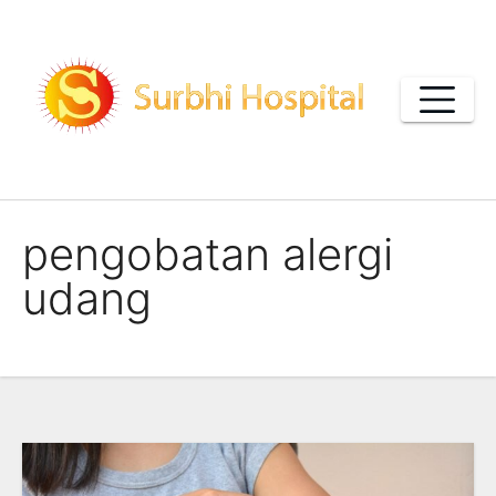
Skip
to
content
pengobatan alergi
udang