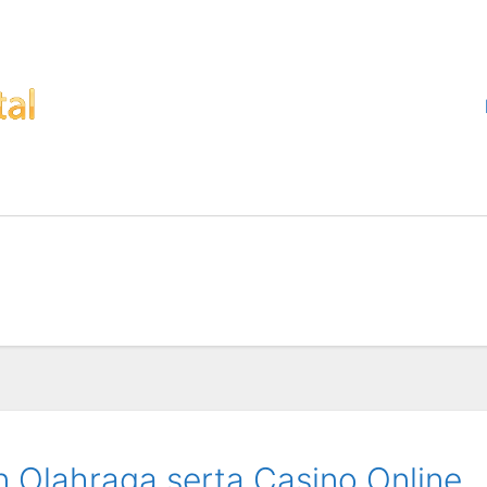
n Olahraga serta Casino Online