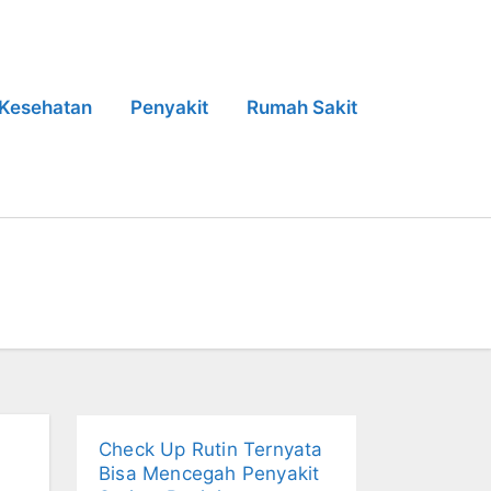
Kesehatan
Penyakit
Rumah Sakit
Check Up Rutin Ternyata
Bisa Mencegah Penyakit