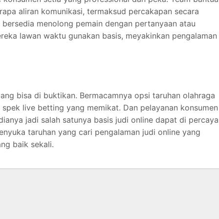
rapa aliran komunikasi, termaksud percakapan secara
ka bersedia menolong pemain dengan pertanyaan atau
ereka lawan waktu gunakan basis, meyakinkan pengalaman
ng bisa di buktikan. Bermacamnya opsi taruhan olahraga
g, spek live betting yang memikat. Dan pelayanan konsumen
ianya jadi salah satunya basis judi online dapat di percaya
enyuka taruhan yang cari pengalaman judi online yang
ng baik sekali.