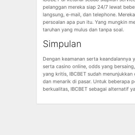
pelanggan mereka siap 24/7 lewat bebe
langsung, e-mail, dan telephone. Mere
persoalan apa pun itu. Yang mungkin m
taruhan yang mulus dan tanpa soal.
Simpulan
Dengan keamanan serta keandalannya ya
serta casino online, odds yang bersain
yang kritis, IBCBET sudah menunjukkan d
dan menarik di pasar. Untuk beberapa p
berkualitas, IBCBET sebagai alternatif ya