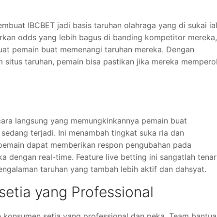
mbuat IBCBET jadi basis taruhan olahraga yang di sukai ia
rkan odds yang lebih bagus di banding kompetitor mereka,
buat pemain buat memenangi taruhan mereka. Dengan
itus taruhan, pemain bisa pastikan jika mereka mempero
ecara langsung yang memungkinkannya pemain buat
edang terjadi. Ini menambah tingkat suka ria dan
ab pemain dapat memberikan respon pengubahan pada
dengan real-time. Feature live betting ini sangatlah tenar
engalaman taruhan yang tambah lebih aktif dan dahsyat.
etia yang Professional
e konsumen setia yang professional dan peka. Team bantua