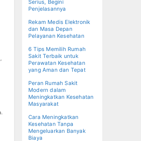
Serius, Begini
Penjelasannya
Rekam Medis Elektronik
dan Masa Depan
Pelayanan Kesehatan
6 Tips Memilih Rumah
Sakit Terbaik untuk
,
Perawatan Kesehatan
yang Aman dan Tepat
Peran Rumah Sakit
Modern dalam
Meningkatkan Kesehatan
Masyarakat
a.
Cara Meningkatkan
Kesehatan Tanpa
Mengeluarkan Banyak
Biaya