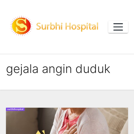
Skip
to
content
gejala angin duduk