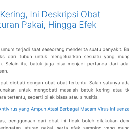
ering, Ini Deskripsi Obat
uran Pakai, Hingga Efek
 umum terjadi saat seseorang menderita suatu penyakit. B
leks dari tubuh untuk mengeluarkan sesuatu yang mung
. Selain itu, batuk juga bisa menjadi pertanda dari ad
san.
pat diobati dengan obat-obat tertentu. Salah satunya ad
nakan untuk mengobati masalah batuk kering atau ti
a tertentu, seperti pilek biasa atau sinusitis.
 Antivirus yang Ampuh Atasi Berbagai Macam Virus Influenz
s, penggunaan dari obat ini tidak boleh dilakukan den
ringatan, aturan pakai, serta efek samping yang mung