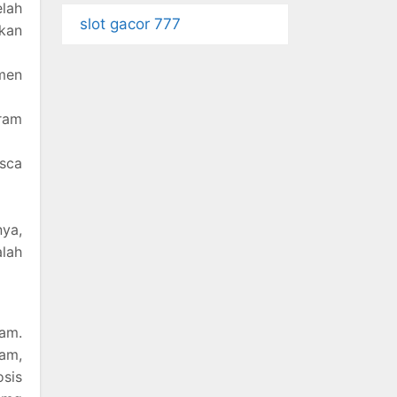
lah
slot gacor 777
kan
men
ram
sca
nya,
alah
am.
jam,
osis