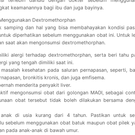
kat keamanannya bagi ibu dan juga bayinya.
n Menggunakan Dextromethorphan
fek samping dan hal yang bisa membahayakan kondisi pas
ntuk diperhatikan sebelum menggunakan obat ini. Untuk l
gatan saat akan mengonsumsi dextromethorphan.
liki alergi terhadap dextromethorphan, serta beri tahu 
gi yang tengah dimiliki saat ini.
 masalah kesehatan pada saluran pernapasan, seperti, b
rnapasan, bronkitis kronis, dan juga emfisema.
ernah menderita penyakit liver.
aktif mengonsumsi obat dari golongan MAOI, sebagai con
gunaan obat tersebut tidak boleh dilakukan bersama den
nak di usia kurang dari 4 tahun. Pastikan untuk sel
dulu sebelum menggunakan obat batuk maupun obat pilek 
n pada anak-anak di bawah umur.