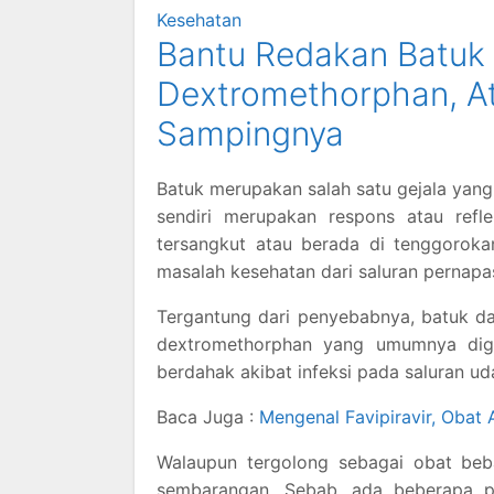
Kesehatan
Bantu Redakan Batuk K
Dextromethorphan, At
Sampingnya
Batuk merupakan salah satu gejala yang
sendiri merupakan respons atau ref
tersangkut atau berada di tenggorokan
masalah kesehatan dari saluran pernapa
Tergantung dari penyebabnya, batuk da
dextromethorphan yang umumnya digu
berdahak akibat infeksi pada saluran udar
Baca Juga :
Mengenal Favipiravir, Obat
Walaupun tergolong sebagai obat beba
sembarangan. Sebab, ada beberapa pe