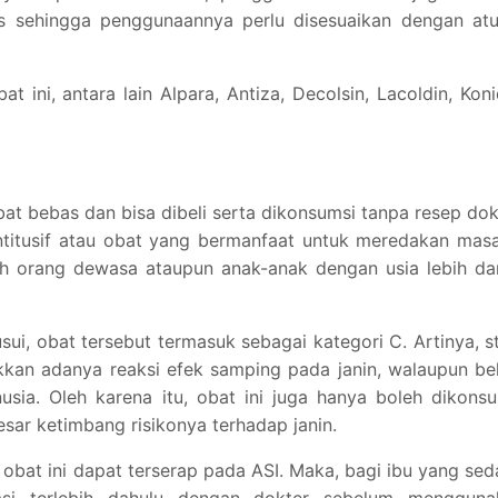
s sehingga penggunaannya perlu disesuaikan dengan atu
ini, antara lain Alpara, Antiza, Decolsin, Lacoldin, Koni
t bebas dan bisa dibeli serta dikonsumsi tanpa resep dok
ntitusif atau obat yang bermanfaat untuk meredakan mas
eh orang dewasa ataupun anak-anak dengan usia lebih da
sui, obat tersebut termasuk sebagai kategori C. Artinya, s
kkan adanya reaksi efek samping pada janin, walaupun b
usia. Oleh karena itu, obat ini juga hanya boleh dikons
esar ketimbang risikonya terhadap janin.
h obat ini dapat terserap pada ASI. Maka, bagi ibu yang se
tasi terlebih dahulu dengan dokter sebelum mengguna