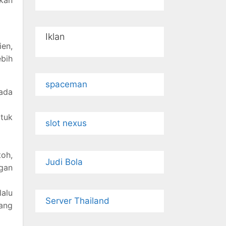
Iklan
ien,
ebih
spaceman
pada
atuk
slot nexus
toh,
Judi Bola
gan
alu
Server Thailand
yang