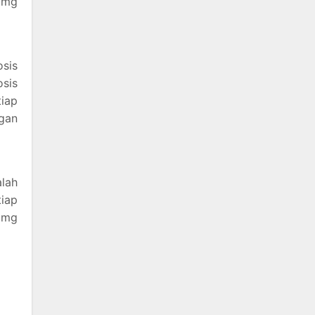
 mg
osis
osis
iap
gan
alah
iap
0 mg