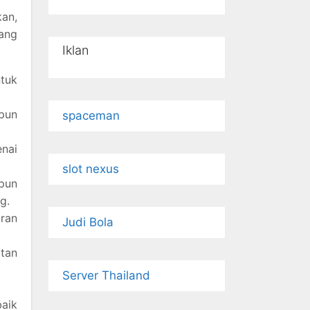
an,
yang
Iklan
ntuk
upun
spaceman
enai
slot nexus
upun
g.
uran
Judi Bola
tan
Server Thailand
aik