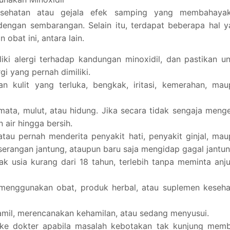
esehatan atau gejala efek samping yang membahayak
dengan sembarangan. Selain itu, terdapat beberapa hal 
obat ini, antara lain.
iki alergi terhadap kandungan minoxidil, dan pastikan u
gi yang pernah dimiliki.
an kulit yang terluka, bengkak, iritasi, kemerahan, ma
mata, mulut, atau hidung. Jika secara tidak sengaja meng
 air hingga bersih.
tau pernah menderita penyakit hati, penyakit ginjal, ma
, serangan jantung, ataupun baru saja mengidap gagal jantun
 usia kurang dari 18 tahun, terlebih tanpa meminta anj
 menggunakan obat, produk herbal, atau suplemen keseha
amil, merencanakan kehamilan, atau sedang menyusui.
 ke dokter apabila masalah kebotakan tak kunjung memb