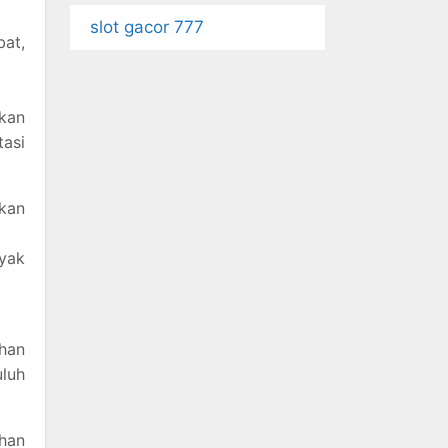
slot gacor 777
bat,
ikan
asi
kan
nyak
uhan
luh
han