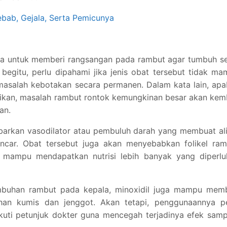
ebab, Gejala, Serta Pemicunya
una untuk memberi rangsangan pada rambut agar tumbuh s
begitu, perlu dipahami jika jenis obat tersebut tidak m
salah kebotakan secara permanen. Dalam kata lain, apab
ikan, masalah rambut rontok kemungkinan besar akan kem
an.
ebarkan vasodilator atau pembuluh darah yang membuat al
ancar. Obat tersebut juga akan menyebabkan folikel ram
 mampu mendapatkan nutrisi lebih banyak yang diperlu
mbuhan rambut pada kepala, minoxidil juga mampu memb
an kumis dan jenggot. Akan tetapi, penggunaannya pe
ikuti petunjuk dokter guna mencegah terjadinya efek sam