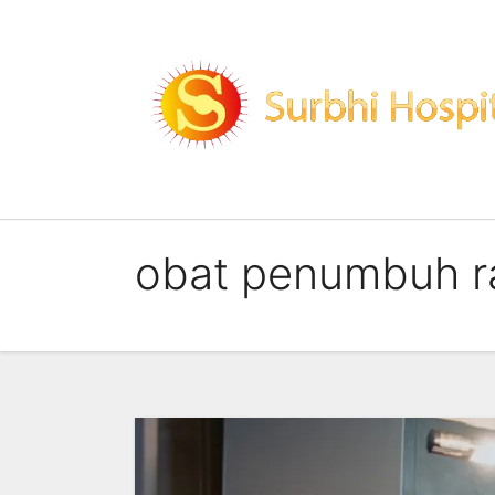
Skip
to
content
obat penumbuh 