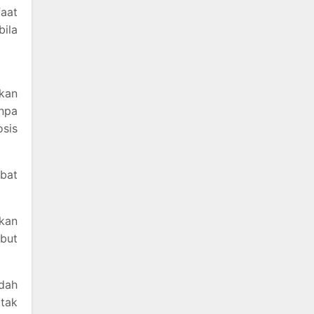
aat
bila
akan
npa
osis
obat
kan
mbut
dah
tak